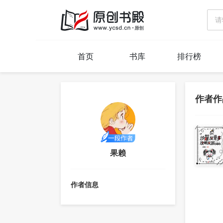
首页
书库
排行榜
作者作
果赖
作者信息