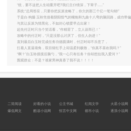
“统，要不这把人生咱重开吧?我们主仆情深，下辈子......”
系统:“总局答应，只要你把反派攻略了，你欠的那三个亿一笔勾销!”
于是白·狗腿·玉聆凭借着阴阳怪气的嘴炮和九曲十八弯的脑回路，成功带偏
与其让反派为情黑化，不如封心锁爱早点出家！
起先付正时只当个笑话看，“作精罢了，立人设而已！”
攻略中的付正时，“只是没那么讨厌了，但生人勿进！”
直到最后白玉聆完成任务功德圆满时，付正时却不乐意了，
扛着人直逼墙角，双目猩红手上却温柔到极致，“你真不喜欢我吗？”
“啊？”白玉聆摸摸后脑勺，“我一心只有任务？你却想拉我入爱河？”
围观群众：不是？谁家男神真香了我不说！！！！
二筒阅读
好看的小说
公主书城
红阅文学
火星小说网
爆侃网文
酷读小说网
恒言中文网
都市小说
逐浪小说网