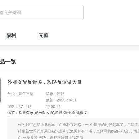
福利
充值
品一览
沙雕女配反骨多，攻略反派做大哥
分类：现代言情
状态：连载
更新：2023-10-31
字数：371113
22:00:14
情节：欢喜冤家,娱乐圈,女配,逆袭,强强,直播,爽文
作为时空总局业务冠军，白玉聆在攻略上一-个世界的时候翻车了，二话不
结果新世界的开局就被污蔑和反派男神有一腿，全网黑的妈都不认识，而且
白·一身反骨·玉聆，谁都不能阻止我发疯。