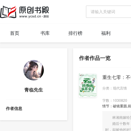
首页
书库
排行榜
福利
作者作品一览
重生七零：不
分类：现代言情
青临先生
字数：1030820
情节：破镜重圆,前
作者信息
林湘南嫁给贺
婚后十数年，她
时，却被他的对