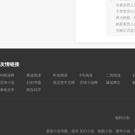
冷肃的男人第
子弹贯穿心口
再次睁眼，林湘
她看着男人的
当她正式提出
友情链接
AI阅读网
果迷阅读
时光阅读
5号阅读
二筒阅读
言情小说
幻剑书盟
燕北堂中文网
言情小说网
爆侃网文
泰格文学
橙瓜码字
福利计划
原创小说书殿，提供 玄幻小说、校园小说、都市小说