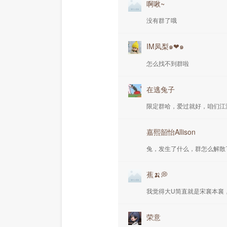
啊啾~
没有群了哦
IM凤梨๑❤๑
怎么找不到群啦
在逃兔子
限定群哈，爱过就好，咱们江
嘉熙韶怡Allison
兔，发生了什么，群怎么解散
蕉🍌💭
我觉得大U简直就是宋襄本襄
荣意