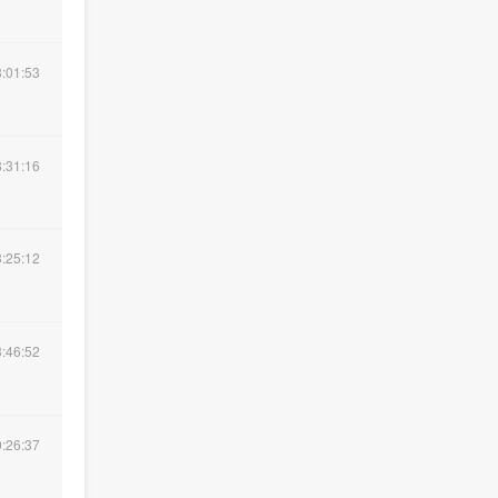
:01:53
:31:16
:25:12
:46:52
:26:37