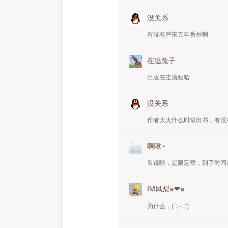
没关系
有没有严宋五年番外啊
在逃兔子
出版在走流程哈
没关系
作者大大什么时候出书，有没
啊啾~
🐰说啦，是限定群，到了时
IM凤梨๑❤๑
为什么，(´;︵;`)