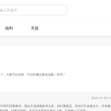
福利
充值
线了，大家可以去听，不过好像也要追连载／笑哭／
2024-07-09 12
在🍑和天🐱预售的，现在又说排期的书太多，咱们要延迟，但估计不会拖太久，🐰有
一直在催，结果还是拖，不过这次是肯定是会上的，只是拖一下下😢）