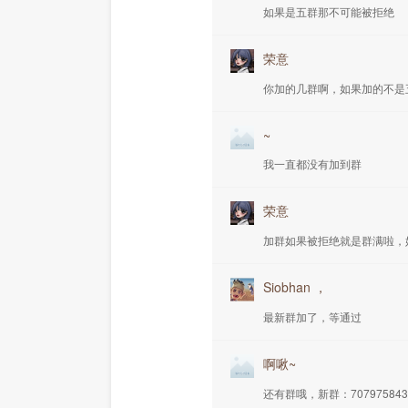
如果是五群那不可能被拒绝
荣意
你加的几群啊，如果加的不是
~
我一直都没有加到群
荣意
加群如果被拒绝就是群满啦，
Siobhan ，
最新群加了，等通过
啊啾~
还有群哦，新群：707975843