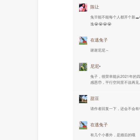
陈让
兔🐰能不能每个人都开个新
逸😭😭😭😭
在逃兔子
谢谢尼尼～
尼尼•
兔子，很荣幸能从2021年
感恩🥹，平行空间里不说再
甜豆
请作者回复一下，还会不会有
在逃兔子
有几个小番外，是婚后的哦