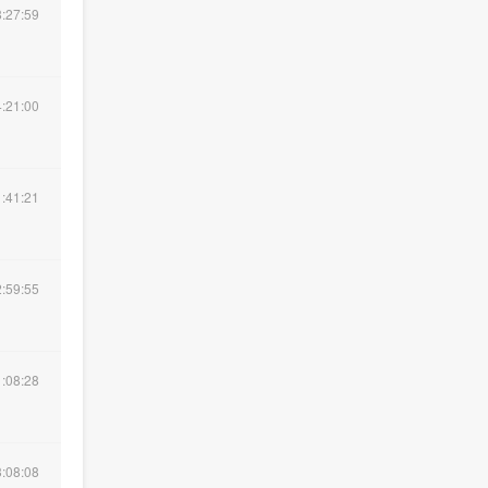
:27:59
:21:00
:41:21
:59:55
:08:28
:08:08