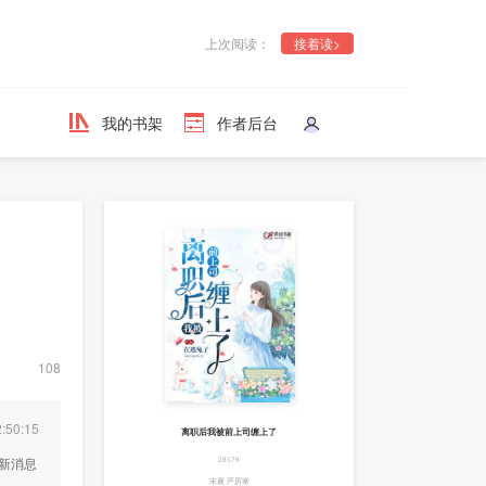
上次阅读：
接着读>
我的书架
作者后台
108
:50:15
离职后我被前上司缠上了
最新消息
28579
宋襄 严厉寒