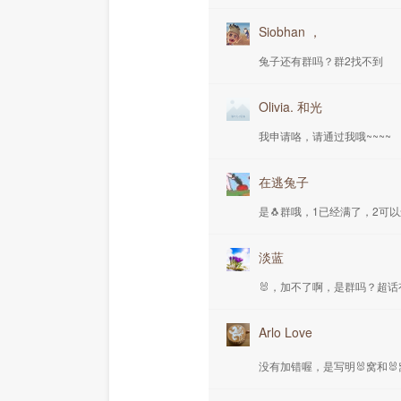
Siobhan ，
兔子还有群吗？群2找不到
Olivia. 和光
我申请咯，请通过我哦~~~~
在逃兔子
是🐧群哦，1已经满了，2可
淡蓝
🐰，加不了啊，是群吗？超话
Arlo Love
没有加错喔，是写明🐰窝和