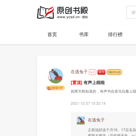
首页
书库
排行榜
在逃兔子
lv.5
见习
3级评论员
[置顶]
有声上线啦
前两天刚知道的，有声书在喜马拉雅上
2021-12-27 15:32:14
在逃兔子
之前说好这个月16、17左右
再跟大家说（🐰也很无奈，