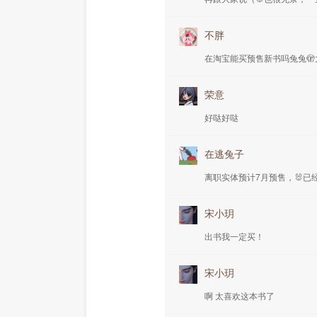
不胖
在淘宝能买预售新书吗兔兔
荣意
好哒好哒
在逃兔子
离职实体预计7月预售，🐰
宋小玥
出书我一定买！
宋小玥
啊 太喜欢这本书了