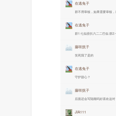
在逃兔子
群不用审核，如果需要审核，
在逃兔子
群1:七似捂扒六二二巴似 群2
藤咲抚子
笑死我了是的
在逃兔子
守护甜心？
藤咲抚子
后面还会写陆顾吗好喜欢这对
JIA111