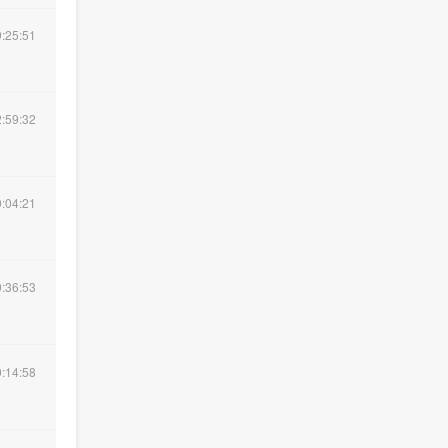
:25:51
:59:32
:04:21
:36:53
:14:58