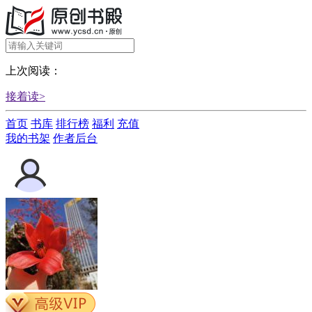
上次阅读：
接着读>
首页
书库
排行榜
福利
充值
我的书架
作者后台