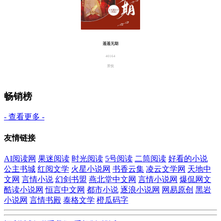
遥遥无期
40164
景悦
畅销榜
- 查看更多 -
友情链接
AI阅读网
果迷阅读
时光阅读
5号阅读
二筒阅读
好看的小说
公主书城
红阅文学
火星小说网
书香云集
凌云文学网
天地中
文网
言情小说
幻剑书盟
燕北堂中文网
言情小说网
爆侃网文
酷读小说网
恒言中文网
都市小说
逐浪小说网
网易原创
黑岩
小说网
言情书殿
泰格文学
橙瓜码字