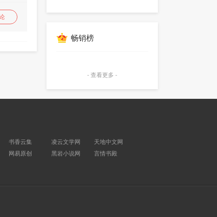
论
畅销榜
回复
- 查看更多 -
书香云集
凌云文学网
天地中文网
网易原创
黑岩小说网
言情书殿