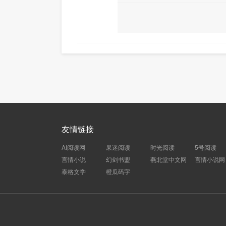
友情链接
AI阅读网
果迷阅读
时光阅读
5号阅读
言情小说
幻剑书盟
燕北堂中文网
言情小说网
泰格文学
橙瓜码字