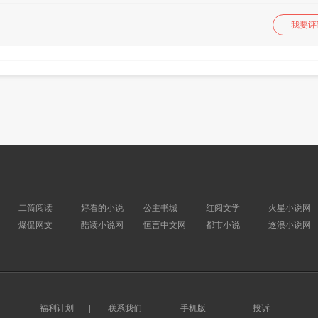
我要评
二筒阅读
好看的小说
公主书城
红阅文学
火星小说网
爆侃网文
酷读小说网
恒言中文网
都市小说
逐浪小说网
福利计划
|
联系我们
|
手机版
|
投诉