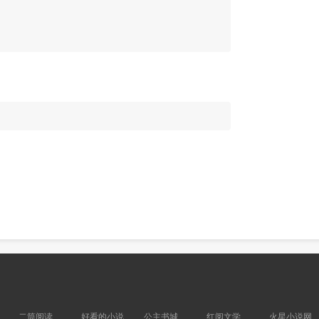
二筒阅读
好看的小说
公主书城
红阅文学
火星小说网