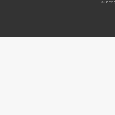
© Copyri