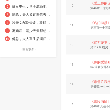
《爱上你的
醉酒的余烟
10
嫡女重生，世子成婚吧
6
晚，踮着脚尖，
第46章：你是
将人抵在门边，
陆总，夫人又背着你去找备胎了
7
红唇擦过男人的
下巴，声音带着
沙雕女配反骨多，攻略反派做大哥
《名门淑媛
8
11
一丝慵懒和三分
第三百一十三章
离婚后，楚少天天都想和老婆贴贴
9
醉意，听起来很
是撩人。
傅总，夫人重生后摆烂发疯一顿乱杀
10
“你认错人
《亿万娇妻
12
了。”
第112章 结局
- 查看更多 -
“怎么，害羞
了？放心，姐姐
很温柔的。”
《你的爱情
后来，她小
13
64 道歉永远不
声啜泣，苏二爷
贴在她耳边狠声
道：“看清楚了，
《谁曾许我
我是谁！”
14
第45章 一生
……
余烟晚最后
悔的三件事，都
跟苏妄有关。
《那段情隔
15
一是误把苏
第46章 此生不
妄当做男模；