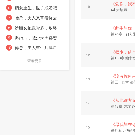
《爱你，我
醉酒的余烟
10
嫡女重生，世子成婚吧
6
晚，踮着脚尖，
44 大结局
将人抵在门边，
陆总，夫人又背着你去找备胎了
7
红唇擦过男人的
下巴，声音带着
沙雕女配反骨多，攻略反派做大哥
《此生与你
8
11
一丝慵懒和三分
第48章：好好
离婚后，楚少天天都想和老婆贴贴
9
醉意，听起来很
是撩人。
傅总，夫人重生后摆烂发疯一顿乱杀
10
“你认错人
《权少，借
12
了。”
第163章 她
- 查看更多 -
“怎么，害羞
了？放心，姐姐
很温柔的。”
《没有你何
后来，她小
13
第五十四章 请
声啜泣，苏二爷
贴在她耳边狠声
道：“看清楚了，
《从此远方
我是谁！”
14
第47章 远方
……
余烟晚最后
悔的三件事，都
跟苏妄有关。
《愿我刻在
15
一是误把苏
番外五：他的
妄当做男模；