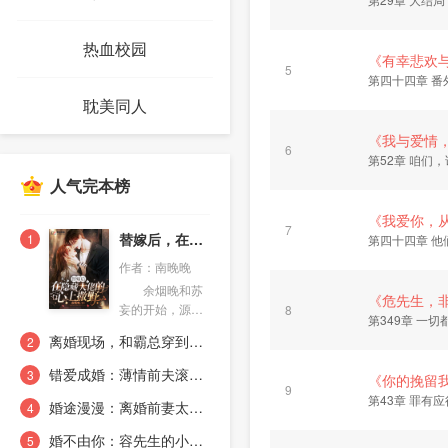
热血校园
《有幸悲欢
5
第四十四章 番
耽美同人
《我与爱情
6
第52章 咱们
人气完本榜
《我爱你，
7
替嫁后，在隐藏大佬的心上撒野
1
第四十四章 他
作者：南晚晚
余烟晚和苏
《危先生，
妄的开始，源于
8
第349章 一
一夜贪欢。
离婚现场，和霸总穿到古代被迫养娃改造
2
她情场失
意，他步步为
错爱成婚：薄情前夫滚远点
3
《你的挽留
营。
9
第43章 罪有应
“我家不方
婚途漫漫：离婚前妻太张狂
4
便，你家，还是
婚不由你：容先生的小祸害
5
酒店？”