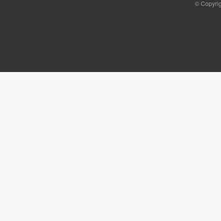
© Copyri