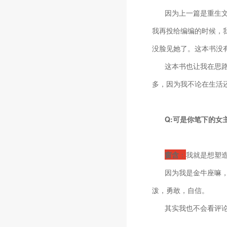
因为上一篇是重生
我再投给编编的时候，
没脸见她了。这本书没
这本书也让我在思
多，因为我不论在生活
Q:可是你笔下的女
窗含
：
我就是想塑
因为我是金牛座嘛
泼，勇敢，自信。
其实我也不会看评