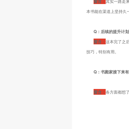
窗含
：
其实一路走
本书能在渠道上坚持久
Q：后续的提升计
窗含
：
这本完了之
技巧，特别有用。
Q：书殿家接下来
窗含
：
各方面都想