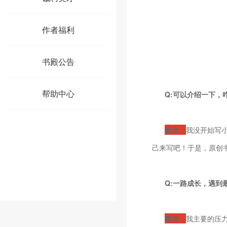
作者福利
书殿公告
帮助中心
Q
:可以介绍一下，
窗含
：
我没开始写
己来写吧！于是，原创
Q:一路成长，遇到
窗含
：
我主要的压