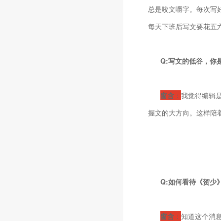
总是咬文嚼字。每次写
每天下班后写文要花五
Q:写文的低谷，你
窗含
：
我觉得编辑
握文的大方向。这样陪
Q:如何看待《贺少
窗含
：
知道这个消