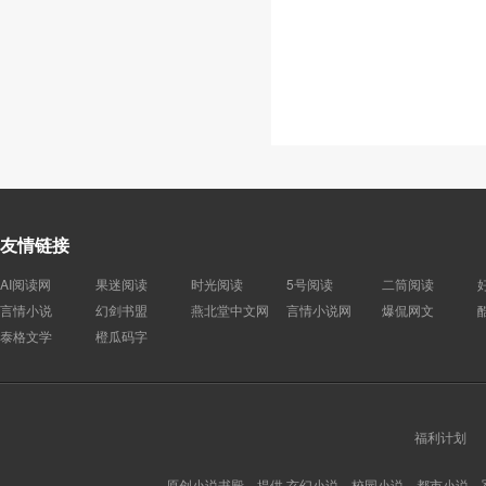
友情链接
AI阅读网
果迷阅读
时光阅读
5号阅读
二筒阅读
言情小说
幻剑书盟
燕北堂中文网
言情小说网
爆侃网文
泰格文学
橙瓜码字
福利计划
原创小说书殿，提供 玄幻小说、校园小说、都市小说