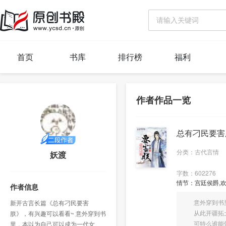
首页
书库
排行榜
福利
作者作品一览
总有刁民要害
分类：古代言情
妖渡
字数：602276
情节：宫廷侯爵,欢
作者信息
意外穿到书里
新开古言长篇《总有刁民要害
从此开疆拓土
朕》，有兴趣可以看看~ 意外穿到书
可特么谁能告
里，本以为自己可以成为一代女