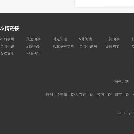
友情链接
AI阅读网
果迷阅读
时光阅读
5号阅读
二筒阅读
言情小说
幻剑书盟
燕北堂中文网
言情小说网
爆侃网文
泰格文学
橙瓜码字
福利计划
原创小说书殿，提供 玄幻小说、校园小说、都市小说
© Copyri