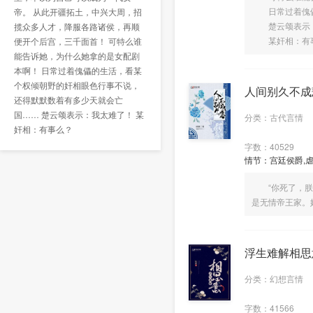
日常过着傀儡的
帝。 从此开疆拓土，中兴大周，招
楚云颂表示：
揽众多人才，降服各路诸侯，再顺
某奸相：有
便开个后宫，三千面首！ 可特么谁
能告诉她，为什么她拿的是女配剧
本啊！ 日常过着傀儡的生活，看某
个权倾朝野的奸相眼色行事不说，
人间别久不成
还得默默数着有多少天就会亡
国…… 楚云颂表示：我太难了！ 某
分类：古代言情
奸相：有事么？
字数：40529
情节：宫廷侯爵,虐
“你死了，朕也
是无情帝王家。
浮生难解相思
分类：幻想言情
字数：41566