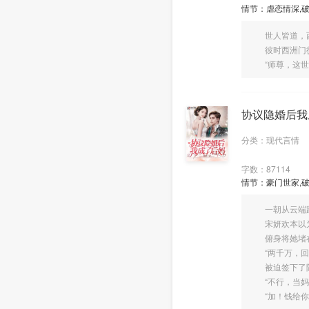
情节：虐恋情深,破
世人皆道，西洲
彼时西洲门徒楚
“师尊，这世间
协议隐婚后我
分类：现代言情
字数：87114
情节：豪门世家,破
一朝从云端跌
宋妍欢本以为，
俯身将她堵在
“两千万，回
被迫签下了隐
“不行，当妈是
“加！钱给你，