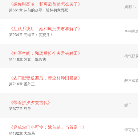
《嫁你时高冷，和离后首辅怎么哭了》
嫣邪儿
第661章 从前的赵寻，随林初意而死
《互认系统后：她和疯批夫君和解了》
鱼抱崽
第234章 完结章：度蜜月！
《神医空间：和离后捡个夫君去种田》
桃气奶
第448章 阿意，嫁给我
《农门肥妻逆袭后，带全村种田暴富》
醉不成
第716章 番外三
《带着拼夕夕去古代》
暖千
第677章 终章
《穿成农门小可怜：嫁首辅，当首富！》
李可欣
第182章 大结局