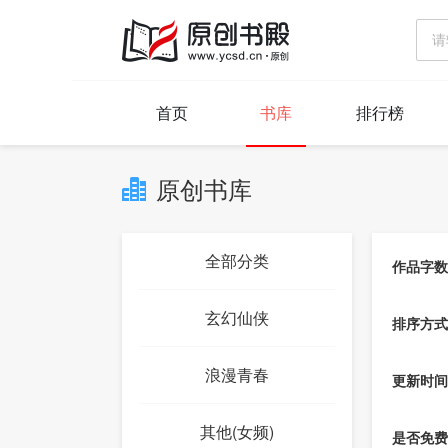
首页
书库
排行榜
原创书库
全部分类
玄幻仙侠
浪漫青春
其他(女频)