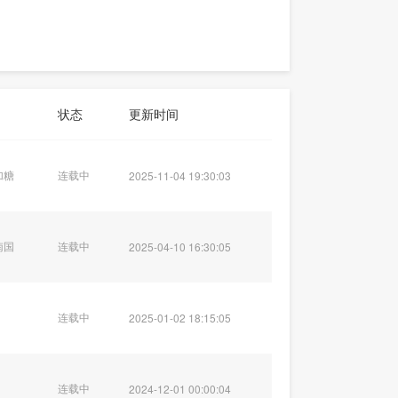
状态
更新时间
加糖
连载中
2025-11-04 19:30:03
南国
连载中
2025-04-10 16:30:05
连载中
2025-01-02 18:15:05
连载中
2024-12-01 00:00:04