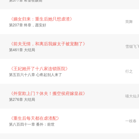
《嫡女归来：重生后她只想虐渣》
简舞
第207章 终章，愿安好
《前夫无情，和离后我嫁太子被宠翻了》
雪烟飞
第461章 大结局
《王妃她开了十八家连锁医院》
行之
第五百六十八章 心疼起别人来了
《外室欺上门？休夫！搬空侯府嫁皇叔》
喵大仙
第276章 大结局
《重生后每天都在虐渣配》
一枝春
第八百四十一章 番外：前世