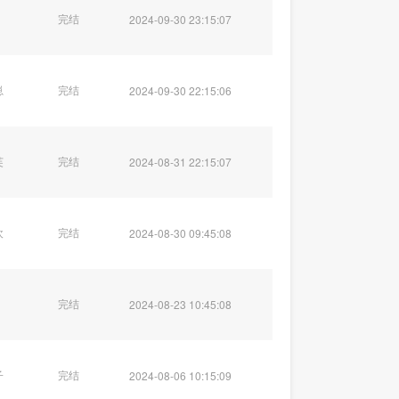
完结
2024-09-30 23:15:07
崽
完结
2024-09-30 22:15:06
芙
完结
2024-08-31 22:15:07
欢
完结
2024-08-30 09:45:08
完结
2024-08-23 10:45:08
子
完结
2024-08-06 10:15:09