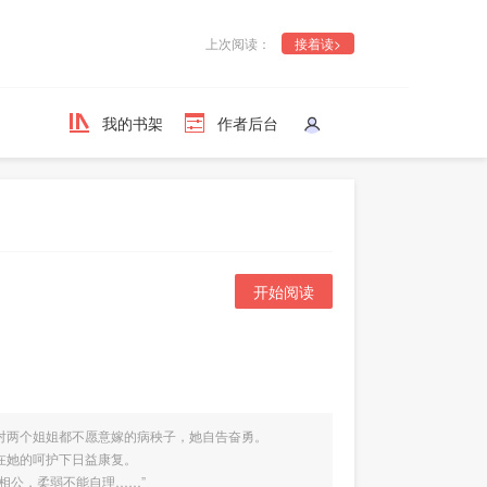
上次阅读：
接着读>
我的书架
作者后台
开始阅读
两个姐姐都不愿意嫁的病秧子，她自告奋勇。
在她的呵护下日益康复。
相公，柔弱不能自理……”