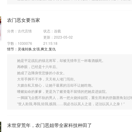
农门恶女要当家
分类：古代言情
状态：连载
更新：2023-05-02
字数：1030076
21:15:18
情节：灵魂转换,女强,爽文,复仇
她是平定战乱的镇北将军，却被无情帝王一杯毒酒赐死。
再睁眼，已经是十六年后。
她成了边陲身世悲惨的小农女。
大哥手脚不干净，天天有人堵门骂街。
大嫂自私又狠心，让她干最累的活却不让她吃饱。
嗜赌如命的爹爹，更是为了赌资毫不留情的把她卖进妓院。
一脚踢飞企图不轨的男人，再一把火烧掉妓院，重生而来的舒颜唇角划过
“世人欺我,辱我,轻我,贱我……我必当以其人之道，还治以其人之身！“
末世穿荒年，农门恶姐带全家科技种田了