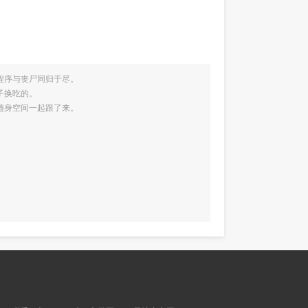
程序与丧尸同归于尽。
子换吃的。
随身空间一起跟了来。