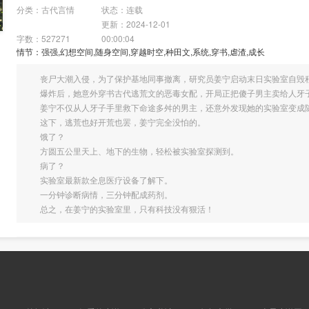
分类：古代言情
状态：连载
更新：2024-12-01
字数：527271
00:00:04
情节：强强,幻想空间,随身空间,穿越时空,种田文,系统,穿书,虐渣,成长
丧尸大潮入侵，为了保护基地同事撤离，研究员姜宁启动末日实验室自毁
爆炸后，她意外穿书古代逃荒文的恶毒女配，开局正把傻子男主卖给人牙
姜宁不仅从人牙子手里救下命途多舛的男主，还意外发现她的实验室变成
这下，逃荒也好开荒也罢，姜宁完全没怕的。
饿了？
方圆五公里天上、地下的生物，轻松被实验室探测到。
病了？
实验室最新款全息医疗设备了解下。
一分钟诊断病情，三分钟配成药剂。
总之，在姜宁的实验室里，只有科技没有狠活！