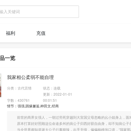
福利
充值
品一览
我家相公柔弱不能自理
分类：古代言情
状态：连载
更新：2022-01-01
字数：430761
00:01:51
情节：强强,因缘邂逅,种田文,经商
前世的商界女强人，一朝过劳死穿越到大宣国父母忽略的幺小姐身上，面对
原本打算好好照顾这位命途多舛的病公子归西好获自由身，却不知病公子
当全世界都知道谢大公子行事狠辣，出手无情，偏偏杨桃张口道，“我家那