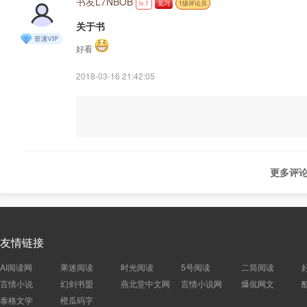
书友L7NBOB
lv.1
见习
1级评论员
关于书
好看
2018-03-16 21:42:05
更多评论
友情链接
AI阅读网
果迷阅读
时光阅读
5号阅读
二筒阅读
言情小说
幻剑书盟
燕北堂中文网
言情小说网
爆侃网文
泰格文学
橙瓜码字