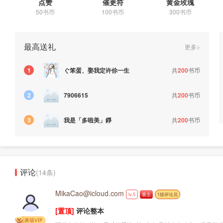
点赞
催更符
黄金玫瑰
50书币
100书币
300书币
最高送礼
更多>
ぐ笨蛋、娶我定许伱一生
共
200
书币
1
共
200
书币
2
7906615
我是「多啦美」錚
共
200
书币
3
评论
(14条)
MikaCao@icloud.com
lv.5
香主
1级评论员
[置顶]
评论整本