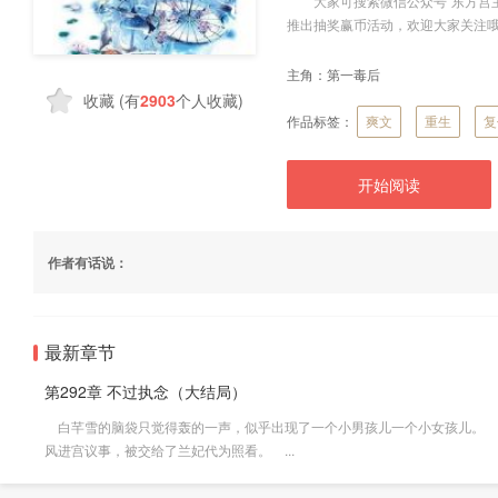
大家可搜索微信公众号“东方宫主
推出抽奖赢币活动，欢迎大家关注
主角：
第一毒后
收藏
(有
2903
个人收藏)
作品标签：
爽文
重生
复
开始阅读
作者有话说：
最新章节
第292章 不过执念（大结局）
白芊雪的脑袋只觉得轰的一声，似乎出现了一个小男孩儿一个小女孩儿。 
风进宫议事，被交给了兰妃代为照看。 ...