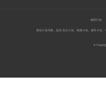
福利计划
原创小说书殿，提供 玄幻小说、校园小说、都市小说
© Copyri