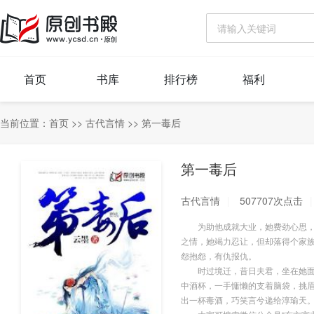
首页
书库
排行榜
福利
当前位置：
首页
>>
古代言情
>>
第一毒后
第一毒后
古代言情
507707次点击
为助他成就大业，她费劲心思，但
之情，她竭力忍让，但却落得个家
怨抱怨，有仇报仇。
时过境迁，昔日夫君，坐在她面前
中酒杯，一手慵懒的支着脑袋，挑眉
出一杯毒酒，巧笑言兮递给淳瑜天。