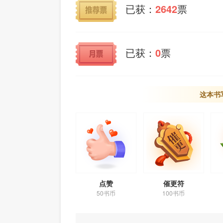
已获：
2642
票
已获：
0
票
这本书
点赞
催更符
50书币
100书币