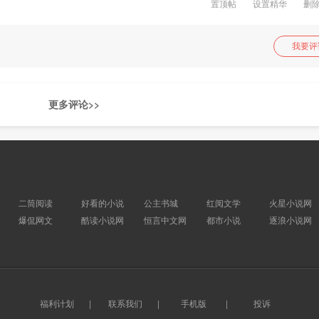
置顶帖
设置精华
删
我要评
更多评论>>
二筒阅读
好看的小说
公主书城
红阅文学
火星小说网
爆侃网文
酷读小说网
恒言中文网
都市小说
逐浪小说网
福利计划
|
联系我们
|
手机版
|
投诉