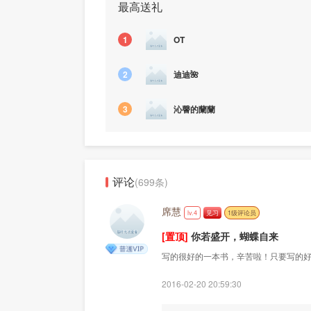
最高送礼
1
OT
迪迪🌺
2
沁謦的蘭蘭
3
评论
(699条)
席慧
lv.4
见习
1级评论员
[置顶]
你若盛开，蝴蝶自来
写的很好的一本书，辛苦啦！只要写的
2016-02-20 20:59:30