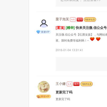
栗子泡芙
lv.6
见习
5级评论员
[置顶]
[精华]
快来关注微.信公众号
关注微.信公众号【红唇女孩】，与网站
奖、限时免费等福利哟！~
2016-01-04 13:31:41
王小姗
lv.4
见习
1级评论员
更新完了吗
更新完了吗