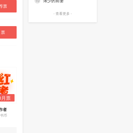
薄少的前妻
10
荐票
- 查看更多 -
月票
0月票
作者
0书币