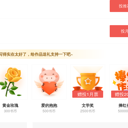
投推
投
写得实在太好了，给作品送礼支持一下吧~
赠投1月票
赠投2
黄金玫瑰
爱的抱抱
文学奖
捧红
300书币
500书币
2500书币
5000