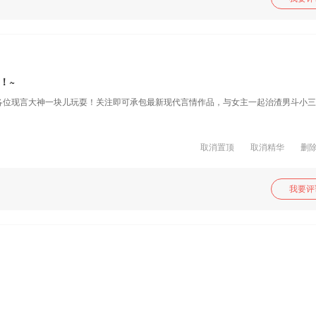
！~
各位现言大神一块儿玩耍！关注即可承包最新现代言情作品，与女主一起治渣男斗小
取消置顶
取消精华
删
我要评