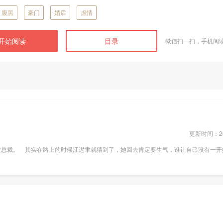
腹黑
豪门
婚后
虐情
开始阅读
目录
微信扫一扫，手机阅
更新时间：201
总裁。 其实在路上的时候江迟聿就猜到了，她回去肯定要生气，谁让自己没有一开