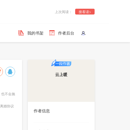
上次阅读：
接着读>
我的书架
作者后台
云上暖
，也不会施
离婚协议
作者信息