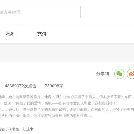
福利
充值
分享到：
48680072次点击
739098字
，她在地狱里苦苦挣扎，他说：“我知道你心里藏了个男人，但本少爷不要的东西
R！”他说：“你毁了我的爱情，所以——所有你珍爱的人和物，我都要毁掉！”
，她心死，将一份签了字的离婚协议书，递到他面前。而对面的人，捏紧了手里的
从他的生命中消失，他才觉察到肋骨被抽离的那种疼痛......
前妻，何书蔓，江迟聿