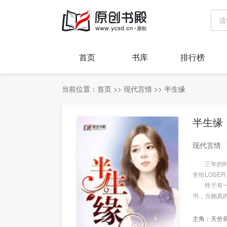
首页
书库
排行榜
当前位置：
首页
>>
现代言情
>>
半生缘
半生缘
现代言情
三年的时间
舍给LOSE
终于有一天
书，当她真的
主角：
天价