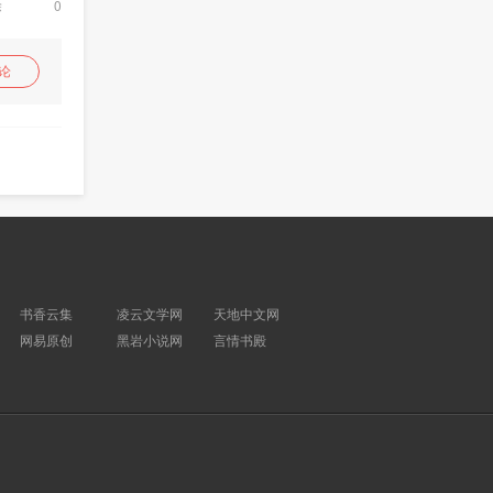
除
0
论
回复
书香云集
凌云文学网
天地中文网
网易原创
黑岩小说网
言情书殿