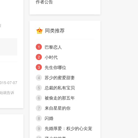
作者公告
读
同类推荐
巴黎恋人
1
小时代
2
先生你哪位
3
苏少的蜜爱甜妻
4
5-07-07
总裁的私有宝贝
5
始就告诉
被偷走的那五年
6
来自星星的你
7
闪婚
8
先婚厚爱：权少的心尖宠
9