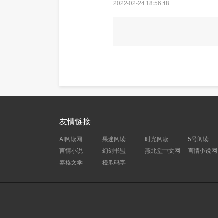
2022-02-24 18:56:48
友情链接
AI阅读网
果迷阅读
时光阅读
5号阅读
言情小说
幻剑书盟
燕北堂中文网
言情小说网
泰格文学
橙瓜码字