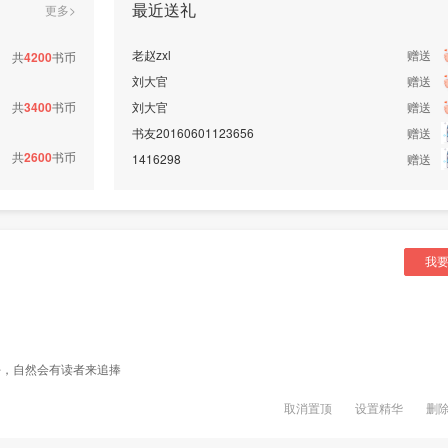
最近送礼
更多>
老赵zxl
赠送
共
4200
书币
刘大官
赠送
共
3400
书币
刘大官
赠送
书友20160601123656
赠送
共
2600
书币
1416298
赠送
我
好，自然会有读者来追捧
取消置顶
设置精华
删