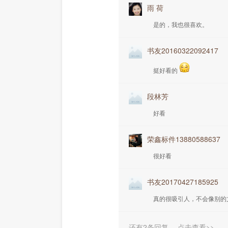
雨 荷
是的，我也很喜欢。
书友20160322092417
挺好看的
段林芳
好看
荣鑫标件13880588637
很好看
书友20170427185925
真的很吸引人，不会像别的
还有2条回复，
点击查看>>