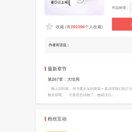
作品标签：
收藏
(有
292396
个人收藏)
作者有话说：
最新章节
第267章：大结局
晚上回到家，何书蔓从头到尾就一直没理我们的江大
她全部呢。 可要是告诉她了，她就没法...
粉丝互动