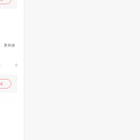
回复
三，更有抽
除
0
论
回复