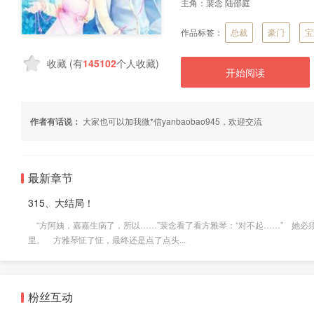
主角：
裴念 陆邵庭
作品标签：
总裁
豪门
宝
收藏
(有
145102
个人收藏)
开始阅读
作者有话说：
大家也可以加我微*信yanbaobao945，欢迎交流
最新章节
315、大结局！
“方阿姨，嘉嘉生病了，所以……”裴念看了看方雅琴：“对不起……” 她
里。 方雅琴怔了怔，最终还是点了点头...
粉丝互动