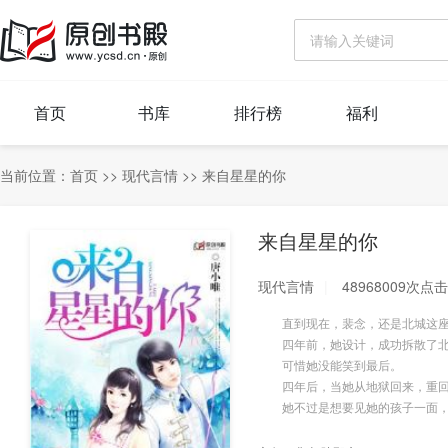
首页
书库
排行榜
福利
当前位置：
首页
>>
现代言情
>>
来自星星的你
来自星星的你
现代言情
48968009次点击
直到现在，裴念，还是北城这座
四年前，她设计，成功拆散了北
可惜她没能笑到最后。
四年后，当她从地狱回来，重回
她不过是想要见她的孩子一面，他