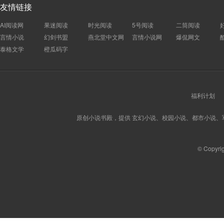
友情链接
AI阅读网
果迷阅读
时光阅读
5号阅读
二筒阅读
言情小说
幻剑书盟
燕北堂中文网
言情小说网
爆侃网文
泰格文学
橙瓜码字
福利计划
原创小说书殿，提供 玄幻小说、校园小说、都市小说
© Copyri