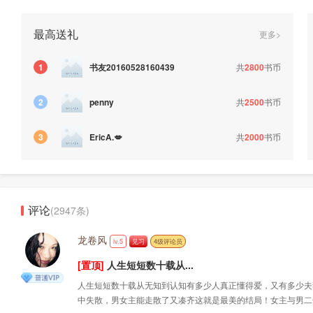
最高送礼
更多>
书友20160528160439
共
2800
书币
1
共
2500
书币
2
penny
共
2000
书币
3
EricA.💋
评论
(2947条)
龙卷风
lv.5
见习
4级评论员
[置顶]
人生短短数十载从...
人生短短数十载从无知到认知有多少人真正懂得爱，又有多少夫
中失散，男女主能走散了又凑齐这就是最美的结局！女主与男二