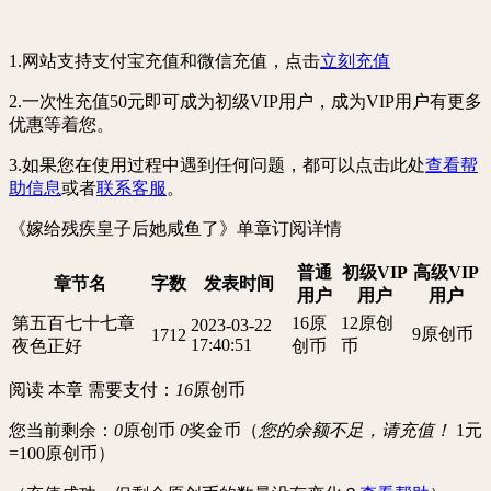
1.网站支持支付宝充值和微信充值，点击
立刻充值
2.一次性充值50元即可成为
初级VIP用户
，成为VIP用户有更多
优惠等着您。
3.如果您在使用过程中遇到任何问题，都可以点击此处
查看帮
助信息
或者
联系客服
。
《嫁给残疾皇子后她咸鱼了》
单章订阅详情
普通
初级VIP
高级VIP
章节名
字数
发表时间
用户
用户
用户
第五百七十七章
16原
12原创
2023-03-22
9原创币
1712
17:40:51
夜色正好
创币
币
阅读 本章 需要支付：
16
原创币
您当前剩余：
0
原创币
0
奖金币（
您的余额不足，请充值！
1元
=100原创币
）