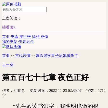
上次阅读：
接着读>
首页
书库
排行榜
福利
充值
我的书架
作者后台
首页
>>
古代言情
>>
嫁给残疾皇子后她咸鱼了
上一章
第五百七十七章 夜色正好
作者：江此意
更新时间：2022-11-23 02:39:07
字数：1712
字
“先生教读书识字，我明明也做的很