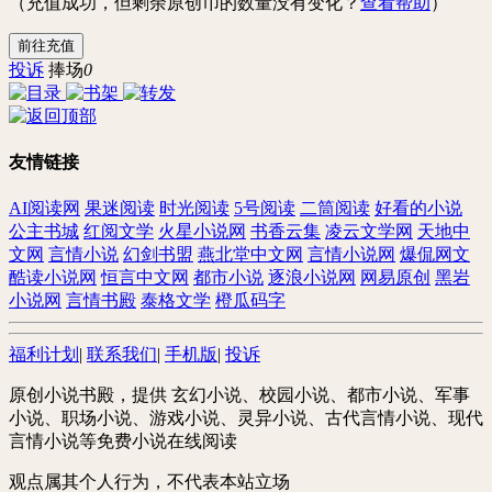
（充值成功，但剩余原创币的数量没有变化？
查看帮助
）
前往充值
投诉
捧场
0
友情链接
AI阅读网
果迷阅读
时光阅读
5号阅读
二筒阅读
好看的小说
公主书城
红阅文学
火星小说网
书香云集
凌云文学网
天地中
文网
言情小说
幻剑书盟
燕北堂中文网
言情小说网
爆侃网文
酷读小说网
恒言中文网
都市小说
逐浪小说网
网易原创
黑岩
小说网
言情书殿
泰格文学
橙瓜码字
福利计划
|
联系我们
|
手机版
|
投诉
原创小说书殿，提供 玄幻小说、校园小说、都市小说、军事
小说、职场小说、游戏小说、灵异小说、古代言情小说、现代
言情小说等免费小说在线阅读
观点属其个人行为，不代表本站立场