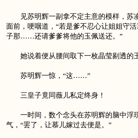
见苏明辉一副拿不定主意的模样，苏凌
面前，哽咽道，“若是爹不忍心让姐姐守
子那……还请爹爹将他的玉佩送还。”
她说着便从腰间取下一枚晶莹剔透的玉
苏明辉一惊，“这……”
三皇子竟同薇儿私定终身！
一时间，数个念头在苏明辉的脑中浮现
气，“罢了，让慕儿嫁过去便是。”