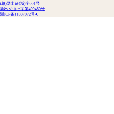
(总)网出证(浙)字001号
新出发浙批字第400460号
浙ICP备11007072号-6