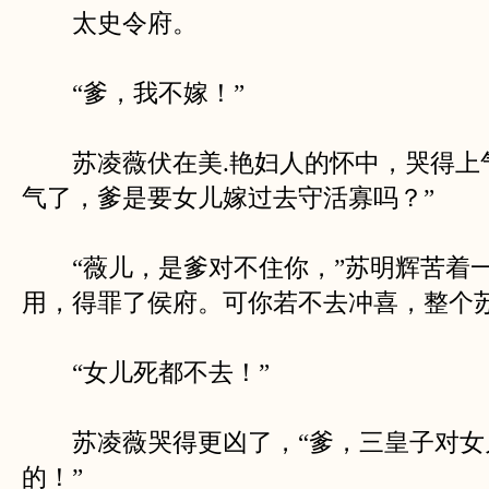
太史令府。
“爹，我不嫁！”
苏凌薇伏在美.艳妇人的怀中，哭得上气
气了，爹是要女儿嫁过去守活寡吗？”
“薇儿，是爹对不住你，”苏明辉苦着一
用，得罪了侯府。可你若不去冲喜，整个苏
“女儿死都不去！”
苏凌薇哭得更凶了，“爹，三皇子对女
的！”