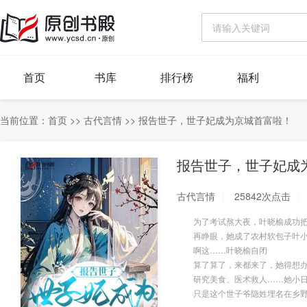
首页
书库
排行榜
福利
当前位置：
首页
>>
古代言情
>>
报告世子，世子妃成为京城首富啦！
报告世子，世子妃成
古代言情
25842次点击
为了考试熬大夜，叶晓榆成功把
再睁眼，她成了农村软包子叶
啊这……叶晓榆自闭
算了算了，来都来了，她得想办
研究美食、医术救人……她小日
只是这个世子爷隐姓埋名在乡野