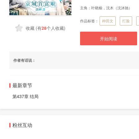
主角：
叶晓榆，沈木（沈沐驰）
作品标签：
种田文
打脸
收藏
(有
28
个人收藏)
开始阅读
作者有话说：
最新章节
第437章 结局
粉丝互动