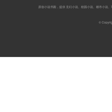
原创小说书殿，提供 玄幻小说、校园小说、都市小说
© Copyri