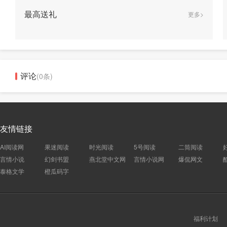
最高送礼
更多>
评论
(0条)
友情链接
AI阅读网
果迷阅读
时光阅读
5号阅读
二筒阅读
言情小说
幻剑书盟
燕北堂中文网
言情小说网
爆侃网文
泰格文学
橙瓜码字
福利计划