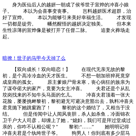
身为医仙后人的越妍一朝成了侯爷世子宣烨的冲喜小娘
子。 本以为会喜事变丧事。 岂料越妍医术超群，治
好了宣烨。 本以为能够引来美好幸福生活。 才发现
一切都是徒劳。 幡然醒悟的越妍决定独美。 但本来
生性凉薄的宣烨像是被打开了任督二脉。 追妻火葬场走
起。
暗撩！世子的马甲今天掉了么
【双向成长！双向暗恋！】 在现代无亲无故的黎
初，是个高冷冷血的天才医生。 不想一朝加班猝死竟穿
成皇商的孤女。 原主爹娘尸骨未寒，丧心病狂的族亲为
了谋夺偌大的家产，竟要为女主冲喜。 夫君还是个从乱
坟岗找来的不知牛头马面的乞儿。 冲喜夫君顶着一张大
花脸，屡屡挑衅黎初，黎初避无可避决意豁出去，孰料冲喜夫
君竟抛下她跳窗跑了！ 黎初的这个婚结了，又相当于没
结。 但是传闻中让人闻风丧胆，杀人如杀鱼，冷面锦衣
卫千户大人司彦，却缠上了她，“媳妇，我们可是拜过堂成过
亲的，你咋不认相公呢？” 黎初:“……” 她明明记得
冲喜夫君是个纨绔世子爷。 狗男人！你到底有多少层马