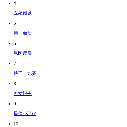
4
医妃倾城
5
第一毒后
6
凰医废后
7
特工十九妾
8
将女悍夫
9
最佳小刁妃
10