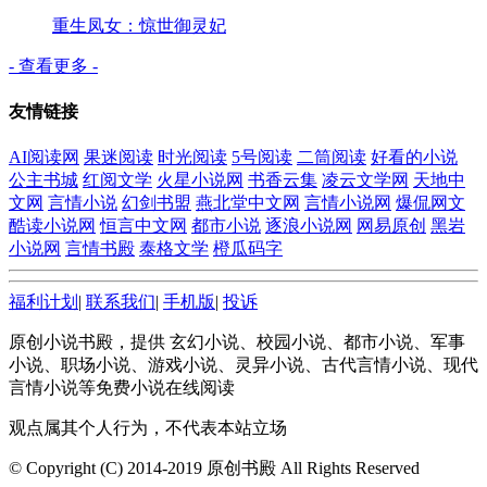
重生凤女：惊世御灵妃
- 查看更多 -
友情链接
AI阅读网
果迷阅读
时光阅读
5号阅读
二筒阅读
好看的小说
公主书城
红阅文学
火星小说网
书香云集
凌云文学网
天地中
文网
言情小说
幻剑书盟
燕北堂中文网
言情小说网
爆侃网文
酷读小说网
恒言中文网
都市小说
逐浪小说网
网易原创
黑岩
小说网
言情书殿
泰格文学
橙瓜码字
福利计划
|
联系我们
|
手机版
|
投诉
原创小说书殿，提供 玄幻小说、校园小说、都市小说、军事
小说、职场小说、游戏小说、灵异小说、古代言情小说、现代
言情小说等免费小说在线阅读
观点属其个人行为，不代表本站立场
© Copyright (C) 2014-2019 原创书殿 All Rights Reserved