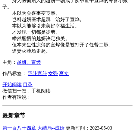
身为医仙后人的越妍一朝成了侯爷世子宣烨的冲喜小娘
子。
本以为会喜事变丧事。
岂料越妍医术超群，治好了宣烨。
本以为能够引来美好幸福生活。
才发现一切都是徒劳。
幡然醒悟的越妍决定独美。
但本来生性凉薄的宣烨像是被打开了任督二脉。
追妻火葬场走起。
主角：
越妍、宣烨
作品标签：
宅斗宫斗
女强
爽文
开始阅读
目录
微信扫一扫，手机阅读
作者有话说：
最新章节
第一百八十四章 大结局--成婚
更新时间：2023-05-03