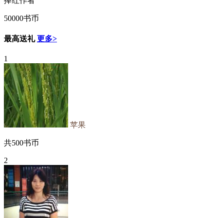
捧红作者
50000书币
最高送礼
更多>
1
苹果
共
500
书币
2