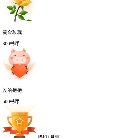
黄金玫瑰
300书币
爱的抱抱
500书币
赠投1月票