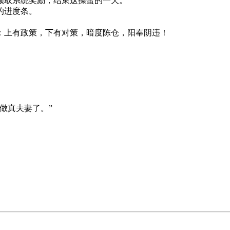
取系统奖励，结束这操蛋的一天。
的进度条。
上有政策，下有对策，暗度陈仓，阳奉阴违！
。
做真夫妻了。”