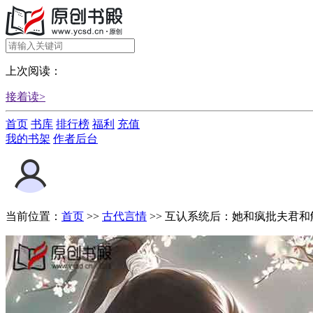
上次阅读：
接着读>
首页
书库
排行榜
福利
充值
我的书架
作者后台
当前位置：
首页
>>
古代言情
>>
互认系统后：她和疯批夫君和