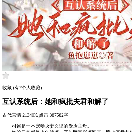
收藏
(有
7
个人收藏)
互认系统后：她和疯批夫君和解了
古代言情
21340次点击
387582字
司遥是一本宠妾灭妻文里的受虐主母。