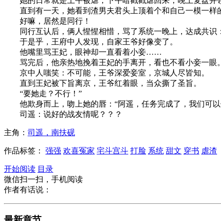
她的日常就是上午被虐，下午暗戳戳虐回来，晚上复盘并领
直到有一天，她看到渣男夫君头上顶着个和自己一模一样
好嘛，居然是同行！
同行互认后，俩人惺惺相惜，骂了系统一晚上，达成共识：
于是乎，王府中人发现，自家王爷好像变了。
他嘴里骂王妃，眼神却一直看着小妾……
骂完后，他亲热地挽着王妃的手离开，看也不看小妾一眼
京中人嗤笑：不可能，王爷深爱妾室，京城人尽皆知。
直到王妃被下旨离京，王爷红着眼，当众撕了圣旨。
“要她走？不行！”
他欺身而上，吻上她的唇：“阿遥，任务完成了，我们可以
司遥：说好的战友情呢？？？
主角：
司遥，南扶砚
作品标签：
强强
欢喜冤家
宅斗宫斗
打脸
系统
甜文
穿书
虐渣
开始阅读
目录
微信扫一扫，手机阅读
作者有话说：
最新章节