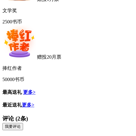
文学奖
2500书币
赠投20月票
捧红作者
50000书币
最高送礼
更多>
最近送礼
更多>
评论
(2条)
我要评论