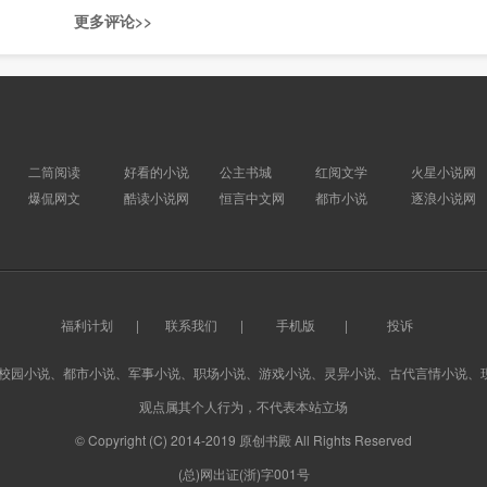
更多评论>>
二筒阅读
好看的小说
公主书城
红阅文学
火星小说网
爆侃网文
酷读小说网
恒言中文网
都市小说
逐浪小说网
福利计划
|
联系我们
|
手机版
|
投诉
、校园小说、都市小说、军事小说、职场小说、游戏小说、灵异小说、古代言情小说、
观点属其个人行为，不代表本站立场
© Copyright (C) 2014-2019 原创书殿 All Rights Reserved
(总)网出证(浙)字001号