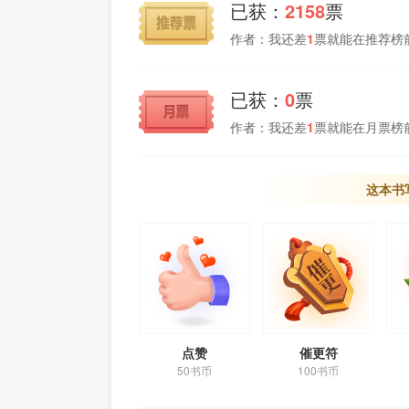
已获：
2158
票
作者：我还差
1
票就能在推荐榜
已获：
0
票
作者：我还差
1
票就能在月票榜
这本书
点赞
催更符
50书币
100书币