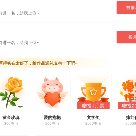
投推
前进一名，助我上位~
投
前进一名，助我上位~
写得实在太好了，给作品送礼支持一下吧~
赠投1月票
赠投2
黄金玫瑰
爱的抱抱
文学奖
捧红
300书币
500书币
2500书币
5000