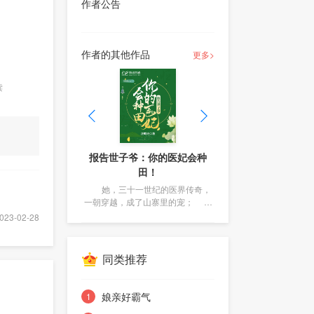
作者公告
作者的其他作品
更多>
读
妈咪带球跑：偏执总裁心尖宠
报告世子爷：你的医妃会种
傻女医妃：病秧王爷缠上瘾
报告世子爷：你的医妃会种
医妃有毒
医女毒妃
医妃有毒
田！
田！
他，商业天才，A市的霸主，受
一朝穿越，还没弄明白自己的
什么？一朝穿越，她变得相貌
风灵汐作为知名医学家，穿越
一朝穿越，还没弄明白自己的
身世； 一个丰神俊朗的陌生男
人人敬仰； 她，破产千金，国
丑陋，令人作呕？ 没关系，医
身世； 一个丰神俊朗的陌生男
后发现，家中庶妹和她现代仇敌闺
她，三十一世纪的医界传奇，
她，三十一世纪的医界传奇，
术在手，美貌我有； 什么？未
蜜，长的一模一样！ 很好，新
子，大庭广众之下便深情款款的对
外回归，带了一个缩小版的霸主。
子，大庭广众之下便深情款款的对
一朝穿越，成了山寨里的宠；
一朝穿越，成了山寨里的宠；
她说：“不管你是不是乞丐，或残或
她说：“不管你是不是乞丐，或残或
婚夫一心想和她解除婚约？ 正
账旧账一起算！ 事后她又发
一朝相遇，她逃，他追；
他，身份显赫，却在一次重伤昏迷
他，身份显赫，却在一次重伤昏迷
3-02-28
“秦念念，五年前你是我的，五
好，她美男看花眼，不想一棵树上
现，当今太子跟她现代渣男未婚夫
丑，我都娶你！护你，疼你一辈
丑，我都娶你！护你，疼你一辈
后，当了冲喜新郎； 新婚第一
后，当了冲喜新郎； 新婚第一
子！” 而她只想回应一个滚字！
年后也只能是我的！” 他总是霸
子！” 而她只想回应一个滚字！
吊死！ 她上怼得了皇帝，下骂
长的也一模一样！ 很好，刚收
天，她安排了五个兄长观摩医治他
天，她安排了五个兄长观摩医治他
瘫痪又如何？乞丐又如何？医
道的将她桎梏在身边，而她总是对
瘫痪又如何？乞丐又如何？医
得了王爷； 皇家人还舍不得
拾完了一个，又送上门了一个！
的过程，他成了实验人！ 他心
的过程，他成了实验人！ 他心
同类推荐
术在手，这都是小问题！ 且看
他若即若离，忽远忽近； 当五
她，硬是将她塞进了花轿； 婚
术在手，这都是小问题！ 且看
收拾好了一帮蛇蝎们，转头却
里记着仇，势要伤好后让她付出代
里记着仇，势要伤好后让她付出代
她和废物王爷是如何扭转乾坤，夺
年前的误会解除，他化身饿狼啃了
她和废物王爷是如何扭转乾坤，夺
被“猛虎”扑倒！ 身前传来病秧
前——下人禀报：“不好了，不好
价！ 新婚第十天，她带着寨子
价！ 新婚第十天，她带着寨子
了，王爷掉水里了！” 叶焱焱匆
子王爷不满地声音：“汐汐是否厌倦
她，看到她肚子那道疤时，他愣
江山，斗天下！
江山，斗天下！
里的妇人，一睹他的真容风采，只
里的妇人，一睹他的真容风采，只
娘亲好霸气
1
了。 她捂脸解释：“其实，你有
忙赶到，没有多想便来了个人工呼
了打脸生活？本王身体已养好，不
为收观赏银钱…… 很好，这与
为收观赏银钱…… 很好，这与
吸。 没多久，王爷转醒，满脸
如考虑考虑圆个房！”
个五岁的包子……”