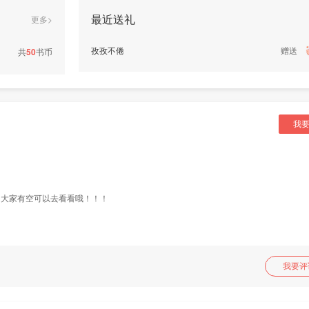
最近送礼
更多>
孜孜不倦
赠送
共
50
书币
我
，大家有空可以去看看哦！！！
我要评
发表评