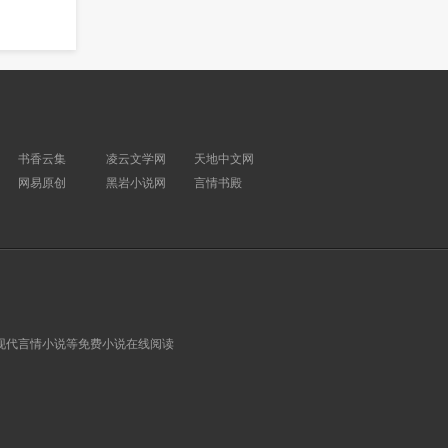
回复
书香云集
凌云文学网
天地中文网
网易原创
黑岩小说网
言情书殿
现代言情小说等免费小说在线阅读