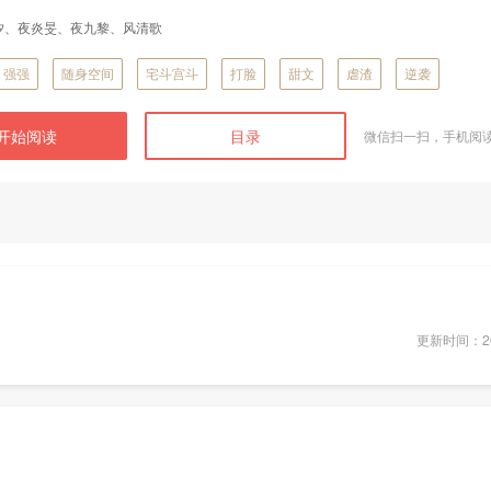
汐、夜炎旻、夜九黎、风清歌
强强
随身空间
宅斗宫斗
打脸
甜文
虐渣
逆袭
开始阅读
目录
微信扫一扫，手机阅
更新时间：202