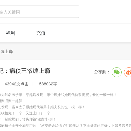
福利
充值
爷缠上瘾
妃：病秧王爷缠上瘾
分享到：
43942次点击
1588662字
知名医学家，穿越后发现，家中庶妹和她现代仇敌闺蜜，长的一模一样！
账旧账一起算！
现，当今太子跟她现代渣男未婚夫长的也一模一样！
拾完了一个，又送上门了一个！
帮蛇蝎们，转头却被“猛虎”扑倒！
秧子王爷不满地声音：“汐汐是否厌倦了打脸生活？本王身体已养好，不如考虑考虑