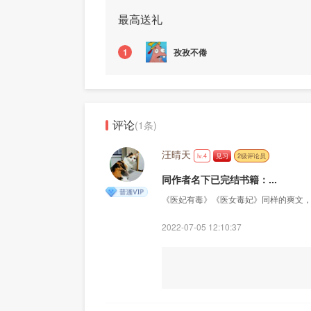
最高送礼
孜孜不倦
1
评论
(1条)
汪晴天
lv.4
见习
2级评论员
同作者名下已完结书籍：...
《医妃有毒》《医女毒妃》同样的爽文
2022-07-05 12:10:37