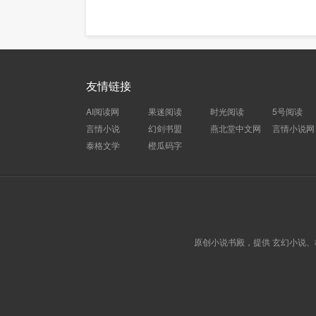
友情链接
AI阅读网
果迷阅读
时光阅读
5号阅读
言情小说
幻剑书盟
燕北堂中文网
言情小说网
泰格文学
橙瓜码字
原创小说书殿，提供 玄幻小说