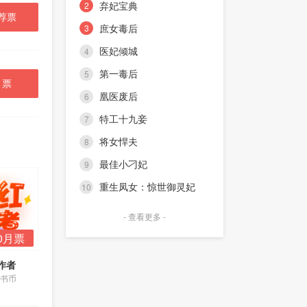
让他卖笑有何区别？如此羞辱，必
让他卖笑有何区别？如此羞辱，必
弃妃宝典
2
怒容：“光天化日下，不知廉耻！”
将加倍还之！ 新婚第二十天，
将加倍还之！ 新婚第二十天，
荐票
新婚夜—— 叶焱焱要出府
他被忽悠去菜地浇水，可等待他浇
他被忽悠去菜地浇水，可等待他浇
庶女毒后
3
救人； 易闵琰得知后，醋意大
的却是夜香…… 他再忍无可
的却是夜香…… 他再忍无可
发，假装晕眩：“娘子，本王需要人
医妃倾城
忍，当即寻她算账！ 可面对五
忍，当即寻她算账！ 可面对五
4
工呼吸！”
个兄长的威压，重伤未愈的他决定
个兄长的威压，重伤未愈的他决定
第一毒后
5
暂且放她一马！ 第三十天后，
暂且放她一马！ 第三十天后，
月票
某男似乎忘了之前的种种仇怨——
某男似乎忘了之前的种种仇怨——
凰医废后
6
“真好吃，娘子，你的厨艺称天
“真好吃，娘子，你的厨艺称天
下第二，就没人敢称第一！” 第
下第二，就没人敢称第一！” 第
特工十九妾
7
四十天：“娘子，你的医术这么好，
四十天：“娘子，你的医术这么好，
你若称不上神医，天下间就只剩庸
你若称不上神医，天下间就只剩庸
将女悍夫
8
医了！” 第五十天：“娘子……”
医了！” 第五十天：“娘子……”
“你我已下山出寨，我不再是你
“你我已下山出寨，我不再是你
最佳小刁妃
9
娘子！” 这一刻，他明白他将追
娘子！” 这一刻，他明白他将追
重生凤女：惊世御灵妃
妻路漫漫……
妻路漫漫……
10
- 查看更多 -
0月票
作者
0书币