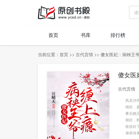
首页
书库
排行榜
当前位置：
首页
>>
古代言情
>>
傻女医妃：病秧王
傻女医
古代言情
风灵汐作为
很好，新
事后她又发
很好，刚收
收拾好了一
身前传来病