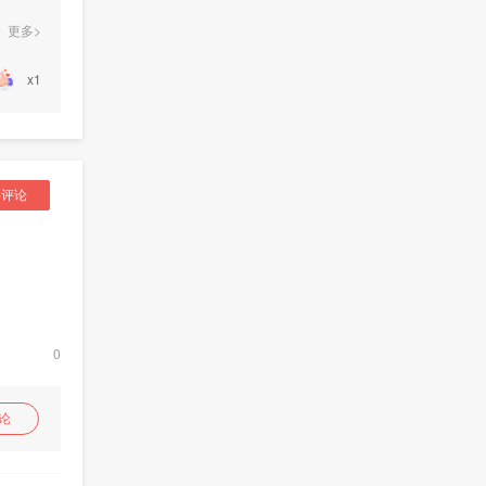
更多>
x1
要评论
0
论
论