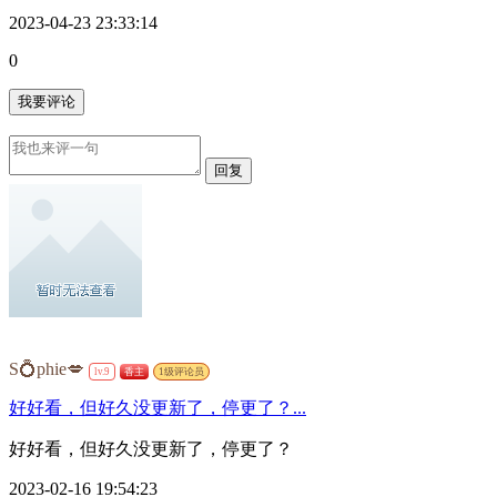
2023-04-23 23:33:14
0
我要评论
回复
S💍phie💋
lv.9
香主
1级评论员
好好看，但好久没更新了，停更了？...
好好看，但好久没更新了，停更了？
2023-02-16 19:54:23