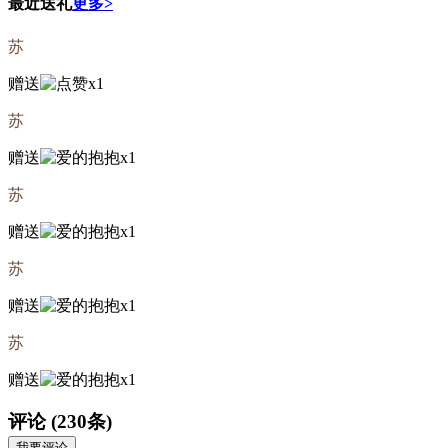
最近送礼
更多>
苏
赠送
x1
苏
赠送
x1
苏
赠送
x1
苏
赠送
x1
苏
赠送
x1
评论
(230条)
我要评论