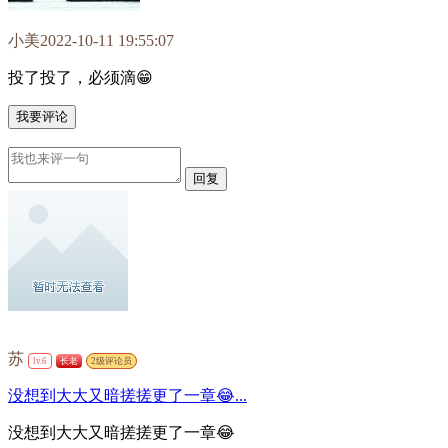
小美
2022-10-11 19:55:07
投了投了，必须滴😁
我要评论
回复
苏
lv.6
长老
2级评论员
没想到大大又暗搓搓更了一章😂...
没想到大大又暗搓搓更了一章😂