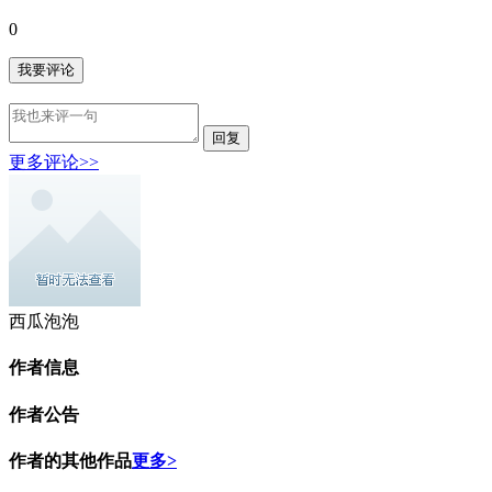
0
我要评论
回复
更多评论>>
西瓜泡泡
作者信息
作者公告
作者的其他作品
更多>