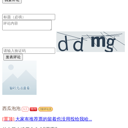
发表评论
西瓜泡泡
lv.3
见习
2级评论员
[置顶]
大家有推荐票的留着也没用投给我哈...