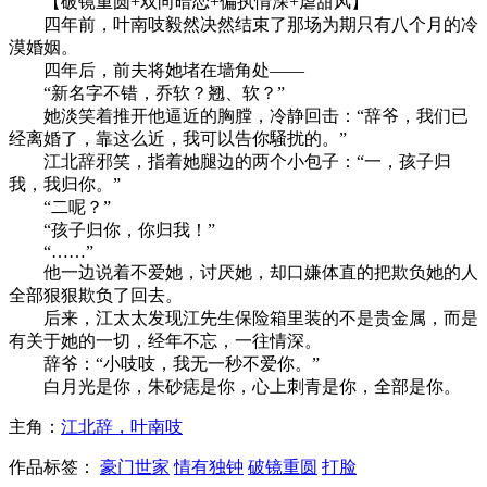
【破镜重圆+双向暗恋+偏执情深+虐甜风】
四年前，叶南吱毅然决然结束了那场为期只有八个月的冷
漠婚姻。
四年后，前夫将她堵在墙角处——
“新名字不错，乔软？翘、软？”
她淡笑着推开他逼近的胸膛，冷静回击：“辞爷，我们已
经离婚了，靠这么近，我可以告你騒扰的。”
江北辞邪笑，指着她腿边的两个小包子：“一，孩子归
我，我归你。”
“二呢？”
“孩子归你，你归我！”
“……”
他一边说着不爱她，讨厌她，却口嫌体直的把欺负她的人
全部狠狠欺负了回去。
后来，江太太发现江先生保险箱里装的不是贵金属，而是
有关于她的一切，经年不忘，一往情深。
辞爷：“小吱吱，我无一秒不爱你。”
白月光是你，朱砂痣是你，心上刺青是你，全部是你。
主角：
江北辞，叶南吱
作品标签：
豪门世家
情有独钟
破镜重圆
打脸