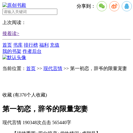
分享到：
上次阅读：
接着读>
首页
书库
排行榜
福利
充值
我的书架
作者后台
当前位置：
首页
>>
现代言情
>>
第一初恋，辞爷的限量宠妻
收藏
(有
376
个人收藏)
第一初恋，辞爷的限量宠妻
现代言情
190348次点击
565440字