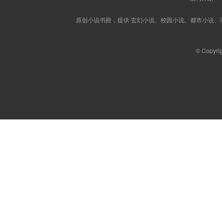
原创小说书殿，提供 玄幻小说、校园小说、都市小说
© Copyri