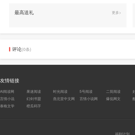
最高送礼
更多>
评论
(0条)
友情链接
AI阅读网
果迷阅读
时光阅读
5号阅读
二筒阅读
言情小说
幻剑书盟
燕北堂中文网
言情小说网
爆侃网文
泰格文学
橙瓜码字
福利计划