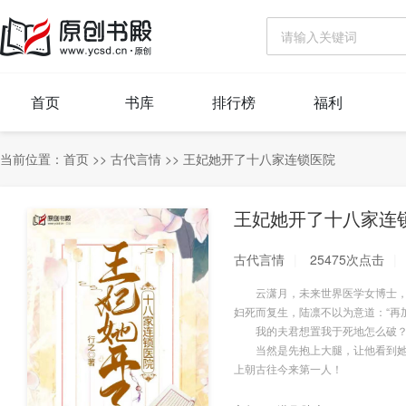
首页
书库
排行榜
福利
当前位置：
首页
>>
古代言情
>>
王妃她开了十八家连锁医院
王妃她开了十八家连
古代言情
25475次点击
云潇月，未来世界医学女博士，却
妇死而复生，陆凛不以为意道：“再
我的夫君想置我于死地怎么破
当然是先抱上大腿，让他看到她的
上朝古往今来第一人！