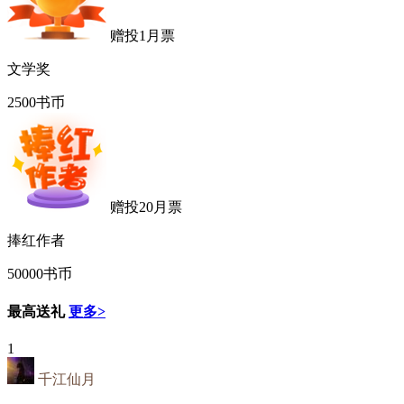
赠投1月票
文学奖
2500书币
赠投20月票
捧红作者
50000书币
最高送礼
更多>
1
千江仙月