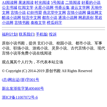
AI阅读网
果迷阅读
时光阅读
5号阅读
二筒阅读
好看的小说
公主书城
红阅文学
火星小说网
书香云集
凌云文学网
天地中
文网
言情小说
幻剑书盟
燕北堂中文网
言情小说网
爆侃网文
酷读小说网
恒言中文网
都市小说
逐浪小说网
网易原创
黑岩
小说网
言情书殿
泰格文学
橙瓜码字
福利计划
|
联系我们
|
手机版
|
投诉
原创小说书殿，提供 玄幻小说、校园小说、都市小说、军事
小说、职场小说、游戏小说、灵异小说、古代言情小说、现代
言情小说等免费小说在线阅读
观点属其个人行为，不代表本站立场
© Copyright (C) 2014-2019 原创书殿 All Rights Reserved
(总)网出证(浙)字001号
新出发浙批字第400460号
浙ICP备11007072号-6