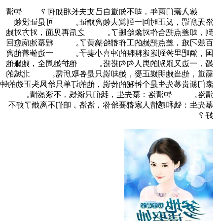
嫁入豪门两年，却不知道自己丈夫长相如何？ 钟清
洛无所谓，反正时间一到就去领离婚证。 可是证没领
到，却差点把合作对象给睡了。 之后再见面，对方对她
百般刁难，差点把她的工作都给搞黄了。 程慕池病愈回
国，酒吧里捡到迷迷糊糊的冲喜小妻子。 一边催着他离
婚，一边又跟别的男人勾勾搭搭。 他护她周全，她嫌他
霸道，他当她明媒正娶，她却说只是各取所需。 北城的
豪门新贵慕先生是个神秘的传说，他的订单只给风头正劲的钟
清洛。 钟清洛：慕先生，我们只谈钱，不谈感情。
慕先生：钱和感情人家都要给你，洛洛，咱们不离婚了好不
好？