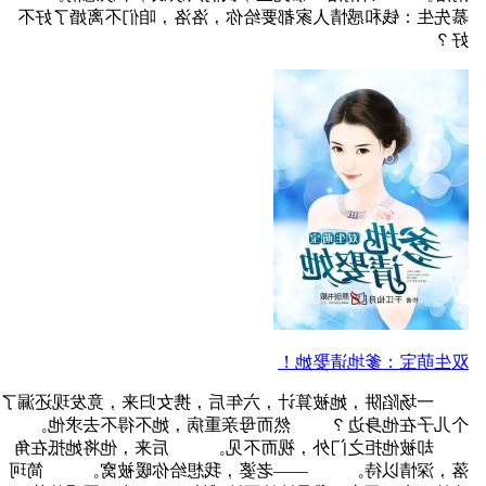
慕先生：钱和感情人家都要给你，洛洛，咱们不离婚了好不
好？
双生萌宝：爹地请娶她！
一场陷阱，她被算计，六年后，携女归来，竟发现还漏了
个儿子在他身边？ 然而母亲重病，她不得不去求他。
却被他拒之门外，视而不见。 后来，他将她抵在角
落，深情以待。 ——老婆，我想给你暖被窝。 简珂