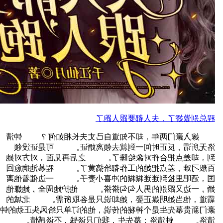
程总别傲娇了，夫人都要跟人跑了
嫁入豪门两年，却不知道自己丈夫长相如何？ 钟清
洛无所谓，反正时间一到就去领离婚证。 可是证没领
到，却差点把合作对象给睡了。 之后再见面，对方对她
百般刁难，差点把她的工作都给搞黄了。 程慕池病愈回
国，酒吧里捡到迷迷糊糊的冲喜小妻子。 一边催着他离
婚，一边又跟别的男人勾勾搭搭。 他护她周全，她嫌他
霸道，他当她明媒正娶，她却说只是各取所需。 北城的
豪门新贵慕先生是个神秘的传说，他的订单只给风头正劲的钟
清洛。 钟清洛：慕先生，我们只谈钱，不谈感情。