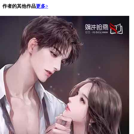
作者的其他作品
更多>