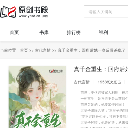
首页
书库
排行榜
福利
当前位置：
首页
>>
古代言情
>>
真千金重生：回府后她一身反骨杀疯了
真千金重生：回府后
古代言情
19588次点击
前世，姜伏谣被家人利用，被亲
一朝重生，她再也不是从前那个
前世欠她的，她要加倍讨回！
五皇子眼眸含笑：“本皇子的答谢
“左不过以身相许，可殿下要想清
五皇子轻哼，他走的路，从来孤