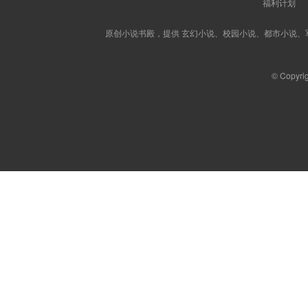
福利计划
原创小说书殿，提供 玄幻小说、校园小说、都市小说
© Copyri