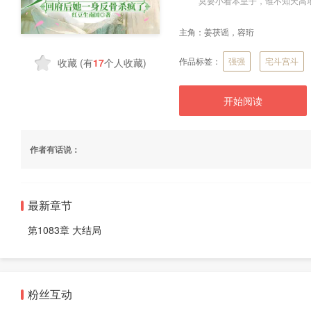
“莫要小看本皇子，谁不知天高地
主角：
姜茯谣，容珩
作品标签：
强强
宅斗宫斗
收藏
(有
17
个人收藏)
开始阅读
作者有话说：
最新章节
第1083章 大结局
粉丝互动