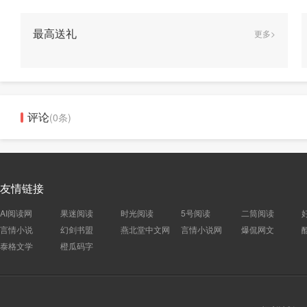
最高送礼
更多>
评论
(0条)
友情链接
AI阅读网
果迷阅读
时光阅读
5号阅读
二筒阅读
言情小说
幻剑书盟
燕北堂中文网
言情小说网
爆侃网文
泰格文学
橙瓜码字