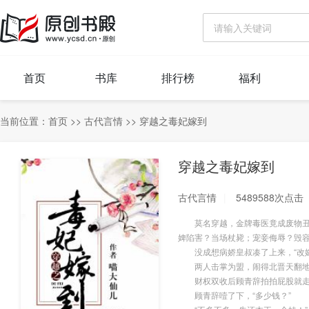
首页
书库
排行榜
福利
当前位置：
首页
>>
古代言情
>>
穿越之毒妃嫁到
穿越之毒妃嫁到
古代言情
5489588次点击
莫名穿越，金牌毒医竟成废物丑女
婢陷害？当场杖毙；宠妾侮辱？毁
没成想病娇皇叔凑了上来，“改嫁
两人击掌为盟，闹得北晋天翻地
财权双收后顾青辞拍拍屁股就走，
顾青辞噎了下，“多少钱？”