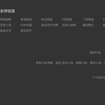
友情链接
AI阅读网
果迷阅读
时光阅读
5号阅读
二筒阅读
言情小说
幻剑书盟
燕北堂中文网
言情小说网
爆侃网文
泰格文学
橙瓜码字
福利计划
原创小说书殿，提供 玄幻小说、校园小说、都市小说
© Copyri