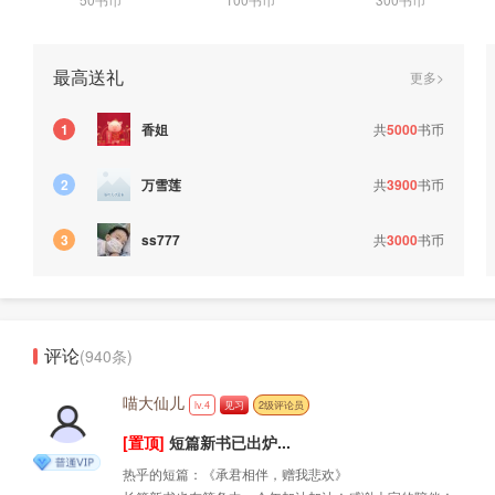
最高送礼
更多>
香姐
共
5000
书币
1
万雪莲
共
3900
书币
2
共
3000
书币
3
ss777
评论
(940条)
喵大仙儿
lv.4
见习
2级评论员
[置顶]
短篇新书已出炉...
热乎的短篇：《承君相伴，赠我悲欢》