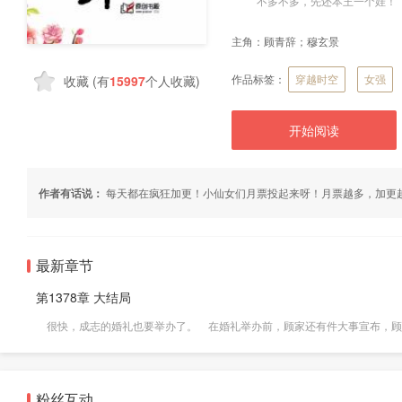
“不多不多，先还本王一个娃！”
主角：
顾青辞；穆玄景
作品标签：
穿越时空
女强
收藏
(有
15997
个人收藏)
开始阅读
作者有话说：
每天都在疯狂加更！小仙女们月票投起来呀！月票越多，加更越
最新章节
第1378章 大结局
很快，成志的婚礼也要举办了。 在婚礼举办前，顾家还有件大事宣布，顾家大
粉丝互动