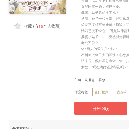
霍修：……要不起这霸气侧漏的
女皇巴掌一扬，谁也不爱。
婆婆小姑子总想换了她？
放肆，她乃一代女皇，岂受这鸟
柔弱不堪邻家妹妹跪求原谅：“我
收藏
(有
16
个人收藏)
沈君意漫不经心：“可是法律需要
婆婆小姑子：……突然就觉得脚
老公不爱？
切~男人的爱值几个钱？
不料疯批竖子大伯哥铁了心想换个
话未尽，傲娇霍总麻袋一套，拉住
女皇：“现在离婚还来得及吗？”
主角：
沈君意、霍修
作品标签：
豪门世家
古穿今
开始阅读
作者有话说：