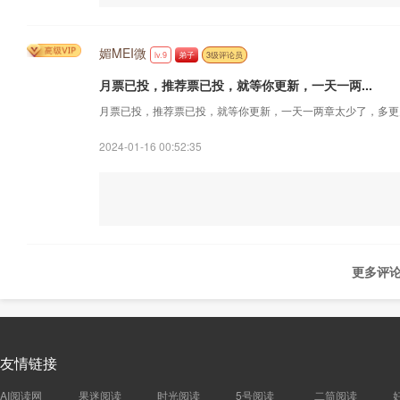
媚MEI微
lv.9
弟子
3级评论员
月票已投，推荐票已投，就等你更新，一天一两...
月票已投，推荐票已投，就等你更新，一天一两章太少了，多更
2024-01-16 00:52:35
更多评论
友情链接
AI阅读网
果迷阅读
时光阅读
5号阅读
二筒阅读