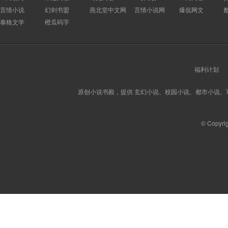
言情小说
幻剑书盟
燕北堂中文网
言情小说网
爆侃网文
泰格文学
橙瓜码字
福利计划
原创小说书殿，提供 玄幻小说、校园小说、都市小说
© Copyri