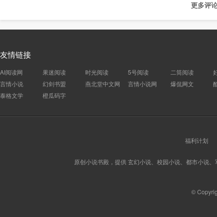
更多评论
友情链接
AI阅读网
果迷阅读
时光阅读
5号阅读
二筒阅读
言情小说
幻剑书盟
燕北堂中文网
言情小说网
爆侃网文
泰格文学
橙瓜码字
福利计划
原创小说书殿，提供 玄幻小说、校园小说、都市小说
© Copyri