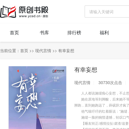
首页
书库
排行榜
福利
当前位置：
首页
>>
现代言情
>>
有幸妄想
有幸妄想
现代言情
30730次点击
人人都说施缱痴心妄想，不止想
她在原地等到脚酸，后来她不等了
脚跑，直到她跑远了，薛砚辞才疯
他气喘吁吁的红着眼说：“施缱，
施缱一脸的惋惜遗憾，轻叹口气：
【睡友转正/感情拉扯/虐渣/追妻