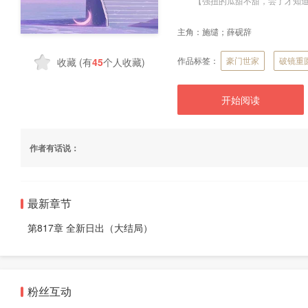
【强扭的瓜甜不甜，尝了才知
主角：
施缱；薛砚辞
作品标签：
豪门世家
破镜重
收藏
(有
45
个人收藏)
开始阅读
作者有话说：
最新章节
第817章 全新日出（大结局）
粉丝互动