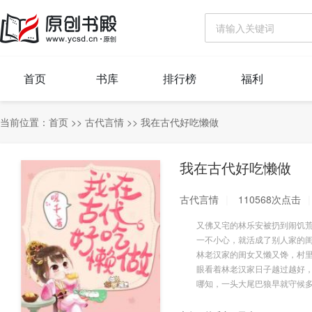
首页
书库
排行榜
福利
当前位置：
首页
>>
古代言情
>>
我在古代好吃懒做
我在古代好吃懒做
古代言情
110568次点击
又佛又宅的林乐安被扔到闹饥荒的
一不小心，就活成了别人家的闺
林老汉家的闺女又懒又馋，村里人
眼看着林老汉家日子越过越好，
哪知，一头大尾巴狼早就守候多时